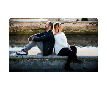
Padova
Auditorium C. Pollini, Padova
Un pianoforte per Padova Leonora Armellini,
Mattia Ometto, Coro di Voci Bianche Cesare
Pollini, Marina Malavasi
Martedì 28 Marzo 2023
, Ore 20:15