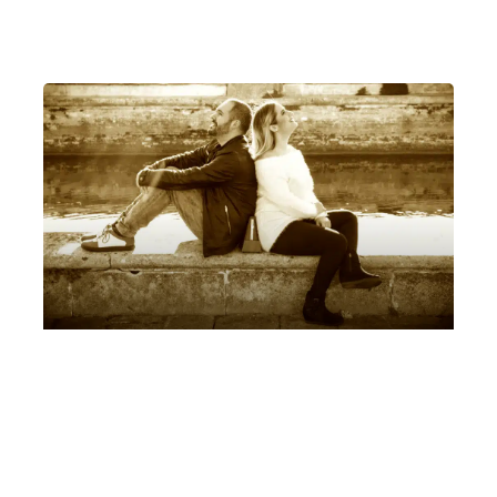
Padova
Auditorium C. Pollini, Padova
Dantedì Leonora Armellini, Mattia Ometto,
Marina Malavasi
Sabato 25 Marzo 2023
, Ore 10:30
Padova
Auditorium C. Pollini, Padova