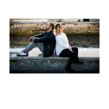
Padova
Auditorium C. Pollini, Padova
Un pianoforte per Padova Leonora Armellini,
Mattia Ometto, Coro di Voci Bianche Cesare
Pollini, Marina Malavasi
Martedì 28 Marzo 2023
, Ore 20:15