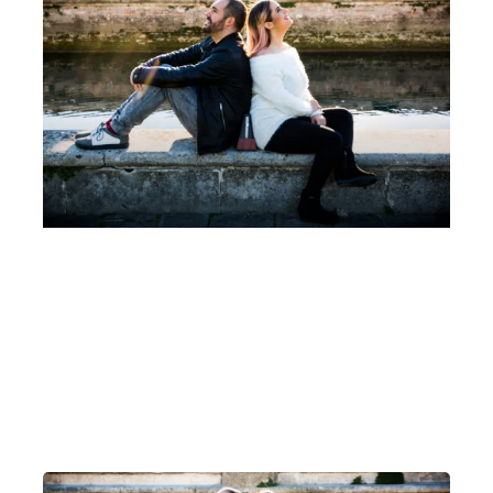
Un pianoforte per Padova Leonora Armellini,
Mattia Ometto, Coro di Voci Bianche Cesare
Pollini, Marina Malavasi
Martedì 28 Marzo 2023
, Ore 20:15
Padova
Auditorium C. Pollini, Padova