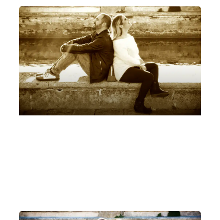
Dantedì Leonora Armellini, Mattia Ometto,
Marina Malavasi
Sabato 25 Marzo 2023
, Ore 10:30
Padova
Auditorium C. Pollini, Padova