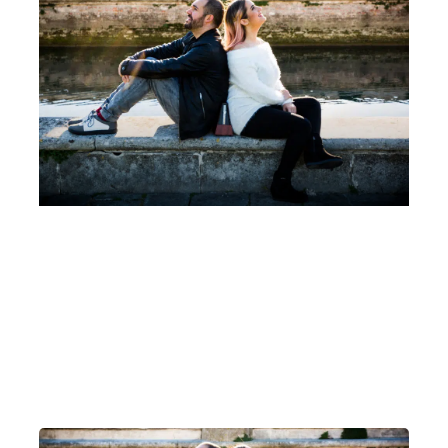
Un pianoforte per Padova Leonora Armellini,
Mattia Ometto, Coro di Voci Bianche Cesare
Pollini, Marina Malavasi
Martedì 28 Marzo 2023
, Ore 20:15
Padova
Auditorium C. Pollini, Padova