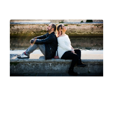
Un pianoforte per Padova Leonora Armellini,
Mattia Ometto, Coro di Voci Bianche Cesare
Pollini, Marina Malavasi
Martedì 28 Marzo 2023
, Ore 20:15