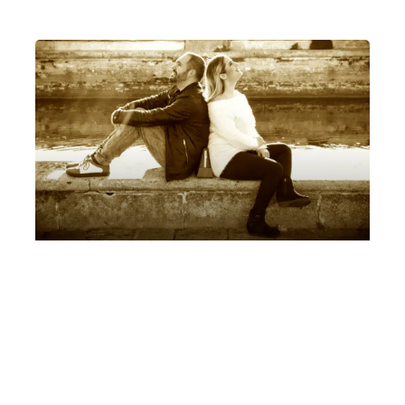
Dantedì Leonora Armellini, Mattia Ometto,
Marina Malavasi
Sabato 25 Marzo 2023
, Ore 10:30
Padova
Auditorium C. Pollini, Padova