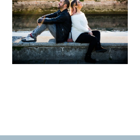
Un pianoforte per Padova Leonora Armellini,
Mattia Ometto, Coro di Voci Bianche Cesare
Pollini, Marina Malavasi
Martedì 28 Marzo 2023
, Ore 20:15
Padova
Auditorium C. Pollini, Padova