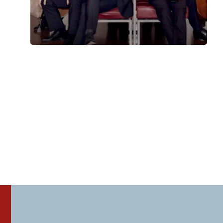
Ensemble Musagète – 7 febbraio 2022
Omaggio a Rigoni Stern
Lunedì 7 Febbraio 2022
, Ore 20:45
Vicenza
Teatro Comunale di Vicenza