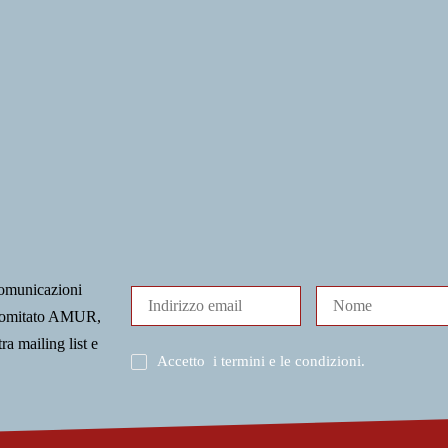
comunicazioni
l Comitato AMUR,
tra mailing list e
Accetto
i termini e le condizioni
.