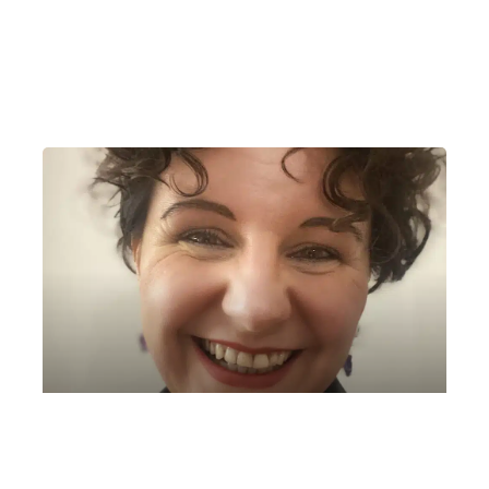
Mozart passa a Vicenza
Venerdì 14 Marzo 2025
, Ore 18:30
Vicenza
Odeo del Teatro Olimpico, Vicenza
Guida all’ascolto Monica Bassi – 21 ottobre
2024 Guida all’ascolto “Ariadne auf