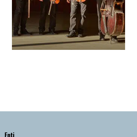
Bronzi Muzsikás Folk Ensemble 24 febbraio
2025 CHE FOLK SIA!
Lunedì 24 Febbraio 2025
, Ore 20:45
Vicenza
Teatro Comunale di Vicenza, sala maggiore
Enti