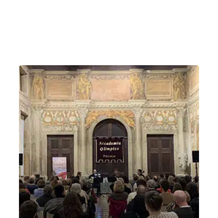
Naxos”<br>a cura di Monica Bassi
Lunedì 21 Ottobre 2024
, Ore 17:15
Creazzo
Auditorium Scuola “Manzoni”, Creazzo VI