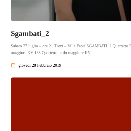
Sgambati_2
Sabato 27 luglio – ore 21 Trevi – Villa Fabri SGAMBATI_2 Quartetto E
maggiore KV 138 Quartetto in do maggiore KV...
giovedì 28 Febbraio 2019