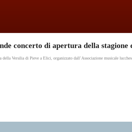
ande concerto di apertura della stagione d
a della Versilia di Pieve a Elici, organizzato dall’Associazione musicale lucch