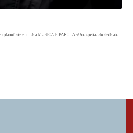
o Rea pianoforte e musica MUSICA E PAROLA «Uno spettacolo dedicato