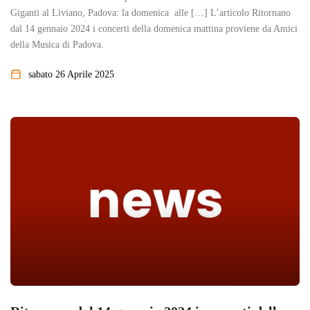
Giganti al Liviano, Padova: la domenica alle […] L’articolo Ritornano
dal 14 gennaio 2024 i concerti della domenica mattina proviene da Amici
della Musica di Padova.
sabato 26 Aprile 2025