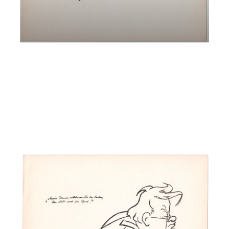
Max Reger – Musica come Ossessione
Andreas Pichler e Ewald Kontschieder
Giovedì 16 Marzo 2023
, Ore 20:15
Padova
Istituto di Cultura Italo-Tedesco, Via dei Borromeo, 16