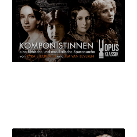
proiezione del film KOMPONISTINNEN Koto
Miyasaka, Sara Castellano
Mercoledì 8 Marzo 2023
, Ore 17:00
Padova
Istituto di Cultura Italo-Tedesco, Via dei Borromeo, 16