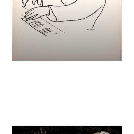
Max Reger – Musica come Ossessione
Andreas Pichler e Ewald Kontschieder
Giovedì 16 Marzo 2023
, Ore 20:15
Padova
Istituto di Cultura Italo-Tedesco, Via dei Borromeo, 16