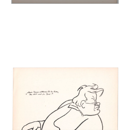
Max Reger – Musica come Ossessione
Andreas Pichler e Ewald Kontschieder
Giovedì 16 Marzo 2023
, Ore 20:15
Padova
Istituto di Cultura Italo-Tedesco, Via dei Borromeo, 16