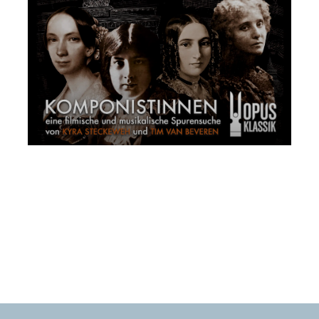
proiezione del film KOMPONISTINNEN Koto
Miyasaka, Sara Castellano
Mercoledì 8 Marzo 2023
, Ore 17:00
Padova
Istituto di Cultura Italo-Tedesco, Via dei Borromeo, 16