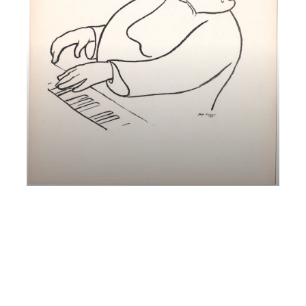
Max Reger – Musica come Ossessione
Andreas Pichler e Ewald Kontschieder
Giovedì 16 Marzo 2023
, Ore 20:15
Padova
Istituto di Cultura Italo-Tedesco, Via dei Borromeo, 16