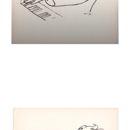
Max Reger – Musica come Ossessione
Andreas Pichler e Ewald Kontschieder
Giovedì 16 Marzo 2023
, Ore 20:15
Padova
Istituto di Cultura Italo-Tedesco, Via dei Borromeo, 16