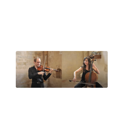
Padova
Liviano, Sala dei Giganti
Tartini e la Francia Duo Tartini,
Violaine Cochard