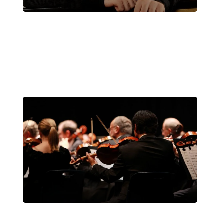
Giovanni Bertolazzi
Domenica 23 Febbraio 2020
, Ore 10:00
Padova
Liviano, Sala dei Giganti