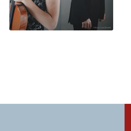
Martina Santarone, Antonino Fiumara
Domenica 16 Maggio 2021
, Ore 11:00
Padova
Liviano, Sala dei Giganti