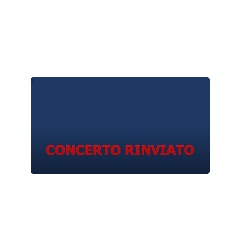
Stefano Farulli, Giulio Potenza
Domenica 16 Febbraio 2020
, Ore 10:00
Padova
Liviano, Sala dei Giganti
Martina Santarone, Antonino Fiumara
Domenica 1 Marzo 2020
, Ore 10:00