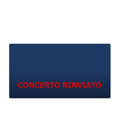
Domenica 8 Marzo 2020
, Ore 10:00
Padova
Liviano, Sala dei Giganti
Giovanni Calò
Domenica 22 Marzo 2020
, Ore 10:00