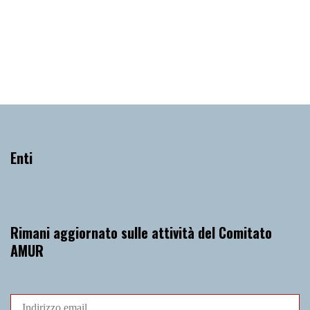
Giovanni
Domenica 7 Aprile 2024
, Ore 10:00
Vicenza
Odeo del Teatro Olimpico, Vicenza
Enti
Rimani aggiornato sulle attività del Comitato
AMUR