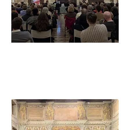
Mozart passa a Vicenza 14 marzo 2025 serale
Mozart passa a Vicenza
Venerdì 14 Marzo 2025
, Ore 18:30
Vicenza
Odeo del Teatro Olimpico, Vicenza