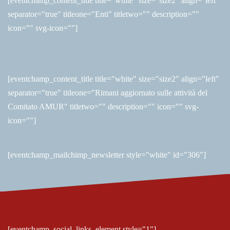
[eventchamp_content_title title="white" size="size2" align="left"
separator="true" titleone="Enti" titletwo="" description=""
icon="" svg-icon=""]
[eventchamp_content_title title="white" size="size2" align="left"
separator="true" titleone="Rimani aggiornato sulle attività del
Comitato AMUR" titletwo="" description="" icon="" svg-
icon=""]
[eventchamp_mailchimp_newsletter style="white" id="306"]
[eventchamp_social_links_element style="1"]