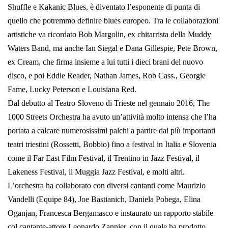
Shuffle e Kakanic Blues, è diventato l’esponente di punta di
quello che potremmo definire blues europeo. Tra le collaborazioni
artistiche va ricordato Bob Margolin, ex chitarrista della Muddy
Waters Band, ma anche Ian Siegal e Dana Gillespie, Pete Brown,
ex Cream, che firma insieme a lui tutti i dieci brani del nuovo
disco, e poi Eddie Reader, Nathan James, Rob Cass., Georgie
Fame, Lucky Peterson e Louisiana Red.
Dal debutto al Teatro Sloveno di Trieste nel gennaio 2016, The
1000 Streets Orchestra ha avuto un’attività molto intensa che l’ha
portata a calcare numerosissimi palchi a partire dai più importanti
teatri triestini (Rossetti, Bobbio) fino a festival in Italia e Slovenia
come il Far East Film Festival, il Trentino in Jazz Festival, il
Lakeness Festival, il Muggia Jazz Festival, e molti altri.
L’orchestra ha collaborato con diversi cantanti come Maurizio
Vandelli (Equipe 84), Joe Bastianich, Daniela Pobega, Elina
Oganjan, Francesca Bergamasco e instaurato un rapporto stabile
col cantante-attore Leonardo Zannier, con il quale ha prodotto