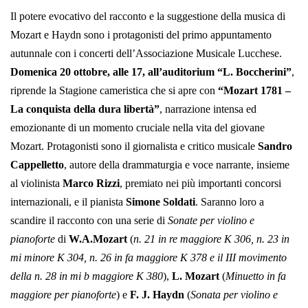
Il potere evocativo del racconto e la suggestione della musica di
Mozart e Haydn sono i protagonisti del primo appuntamento
autunnale con i concerti dell’Associazione Musicale Lucchese.
Domenica 20 ottobre, alle 17, all’auditorium “L. Boccherini”
,
riprende la Stagione cameristica che si apre con
“Mozart 1781 –
La conquista della dura libertà”
, narrazione intensa ed
emozionante di un momento cruciale nella vita del giovane
Mozart. Protagonisti sono il giornalista e critico musicale
Sandro
Cappelletto
, autore della drammaturgia e voce narrante, insieme
al violinista
Marco Rizzi
, premiato nei più importanti concorsi
internazionali, e il pianista
Simone Soldati
. Saranno loro a
scandire il racconto con una serie di
Sonate per violino e
pianoforte
di
W.A.Mozart
(
n. 21 in re maggiore K 306, n. 23 in
mi minore K 304, n. 26 in fa maggiore K 378 e il III movimento
della n. 28 in mi b maggiore K 380
),
L. Mozart
(
Minuetto in fa
maggiore per pianoforte
) e
F. J. Haydn
(
Sonata per violino e