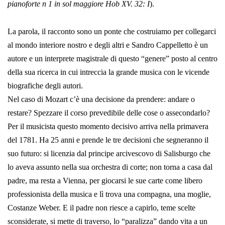
pianoforte n 1 in sol maggiore Hob XV. 32: I
).
La parola, il racconto sono un ponte che costruiamo per collegarci
al mondo interiore nostro e degli altri e Sandro Cappelletto è un
autore e un interprete magistrale di questo “genere” posto al centro
della sua ricerca in cui intreccia la grande musica con le vicende
biografiche degli autori.
Nel caso di Mozart c’è una decisione da prendere: andare o
restare? Spezzare il corso prevedibile delle cose o assecondarlo?
Per il musicista questo momento decisivo arriva nella primavera
del 1781. Ha 25 anni e prende le tre decisioni che segneranno il
suo futuro: si licenzia dal principe arcivescovo di Salisburgo che
lo aveva assunto nella sua orchestra di corte; non torna a casa dal
padre, ma resta a Vienna, per giocarsi le sue carte come libero
professionista della musica e lì trova una compagna, una moglie,
Costanze Weber. E il padre non riesce a capirlo, teme scelte
sconsiderate, si mette di traverso, lo “paralizza” dando vita a un