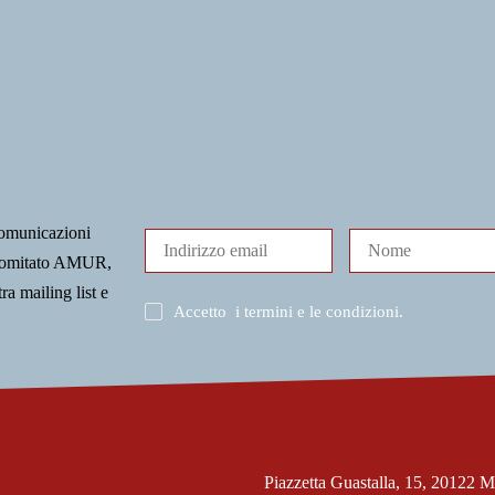
comunicazioni
l Comitato AMUR,
tra mailing list e
Accetto
i termini e le condizioni
.
Piazzetta Guastalla, 15, 20122 M