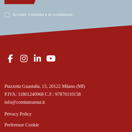
Accetto
i termini e le condizioni
.
Piazzetta Guastalla, 15, 20122 Milano (MI)
P.IVA: 11801240968 C.F.: 97870110158
info@comitatoamur.it
Privacy Policy
Preferenze Cookie