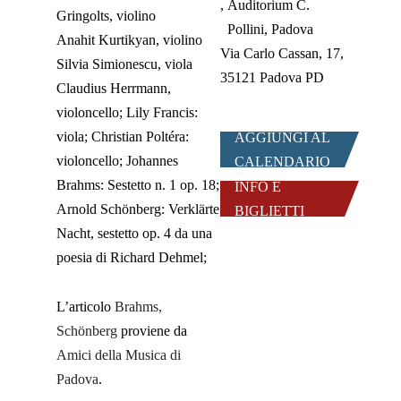
Auditorium C.
Gringolts, violino
Pollini, Padova
Anahit Kurtikyan, violino
Via Carlo Cassan, 17,
Silvia Simionescu, viola
35121 Padova PD
Claudius Herrmann,
violoncello; Lily Francis:
viola; Christian Poltéra:
AGGIUNGI AL
violoncello; Johannes
CALENDARIO
Brahms: Sestetto n. 1 op. 18;
INFO E
Arnold Schönberg: Verklärte
BIGLIETTI
Nacht, sestetto op. 4 da una
poesia di Richard Dehmel;
L’articolo
Brahms,
Schönberg
proviene da
Amici della Musica di
Padova
.