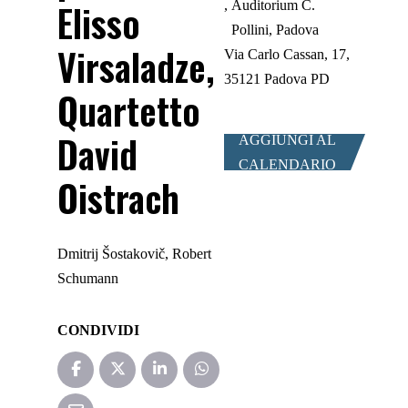
Elisso
Auditorium C.
Pollini, Padova
Virsaladze,
Via Carlo Cassan, 17,
35121 Padova PD
Quartetto
David
AGGIUNGI AL
CALENDARIO
Oistrach
Dmitrij Šostakovič, Robert
Schumann
CONDIVIDI