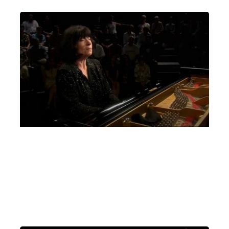
Un pianoforte per Padova Elisso Virsaladze,
Quartetto David Oistrach
Giovedì 2 Marzo 2023
, Ore 20:15
Padova
Auditorium C. Pollini, Padova