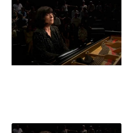
Un pianoforte per Padova Elisso Virsaladze,
Quartetto David Oistrach
Giovedì 2 Marzo 2023
, Ore 20:15
Padova
Auditorium C. Pollini, Padova