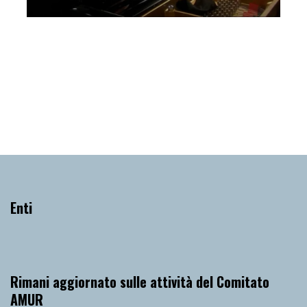
Un pianoforte per Padova Elisso Virsaladze,
Quartetto David Oistrach
Giovedì 2 Marzo 2023
, Ore 20:15
Padova
Auditorium C. Pollini, Padova
Enti
Rimani aggiornato sulle attività del Comitato
AMUR