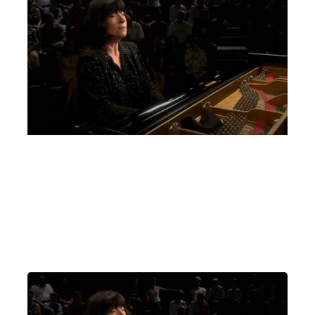
Un pianoforte per Padova Elisso Virsaladze,
Quartetto David Oistrach
Giovedì 2 Marzo 2023
, Ore 20:15
Padova
Auditorium C. Pollini, Padova