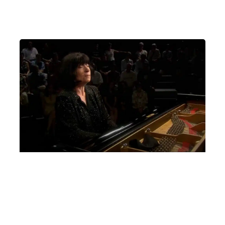
Un pianoforte per Padova
Martedì 29 Ottobre 2024
, Ore 20:15
Padova
Auditorium C. Pollini, Padova