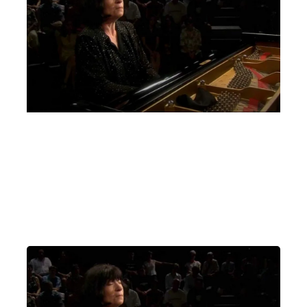
Un pianoforte per Padova Elisso Virsaladze,
Quartetto David Oistrach
Giovedì 2 Marzo 2023
, Ore 20:15
Padova
Auditorium C. Pollini, Padova