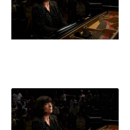
Elisso Virsaladze
Mercoledì 17 Novembre 2021
, Ore 20:15
Padova
Auditorium C. Pollini, Padova