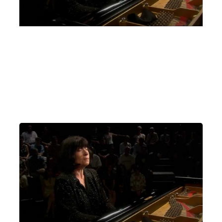
Un pianoforte per Padova Elisso Virsaladze,
Quartetto David Oistrach
Giovedì 2 Marzo 2023
, Ore 20:15
Padova
Auditorium C. Pollini, Padova