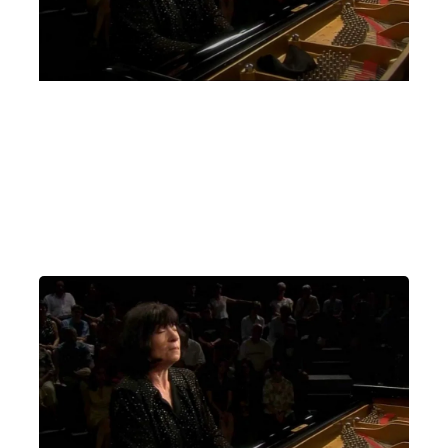
Un pianoforte per Padova Elisso Virsaladze,
Quartetto David Oistrach
Giovedì 2 Marzo 2023
, Ore 20:15
Padova
Auditorium C. Pollini, Padova