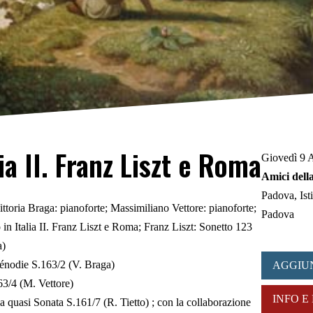
ia II. Franz Liszt e Roma
Giovedì 9 A
Amici dell
Padova
Ist
ttoria Braga: pianoforte; Massimiliano Vettore: pianoforte;
Padova
 in Italia II. Franz Liszt e Roma; Franz Liszt: Sonetto 123
a)
rénodie S.163/2 (V. Braga)
AGGIU
63/4 (M. Vettore)
INFO E
a quasi Sonata S.161/7 (R. Tietto) ; con la collaborazione