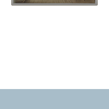
Fanny Mendelssohn-1
Martedì 28 Maggio 2024
, Ore 17:00
Padova
Istituto di Cultura Italo-Tedesco