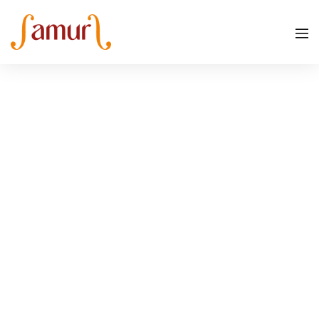
Centro Parrocchiale Don Vittori Branca
Milano
Teatro Carcano, Milano
Milano
Auditorium Gaber