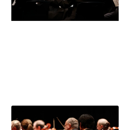
Conservatorio di Milano – Sala Verdi
Milano
Liceo Statale Carlo Tenca
Milano