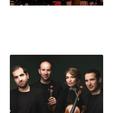
Tinotino Tinotina Tinotintintin Tinotino
Tinotina Tinotintintin
Mercoledì 9 Marzo 2022
, Ore 10:00
Vicenza
Teatro Comunale di Vicenza