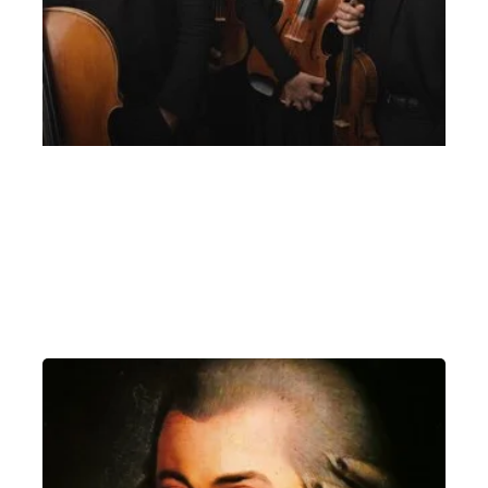
Quartetto Noûs – 7 giugno 2021 Suoni di
Primavera
Lunedì 7 Giugno 2021
, Ore 20:00
Vicenza
Teatro Comunale di Vicenza