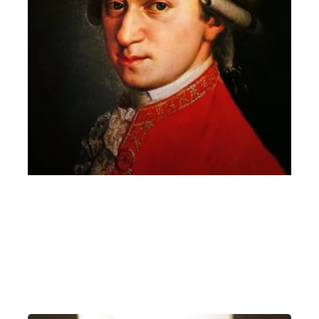
Venethos e Vesselinova – Mozart Mozart
passa a Vicenza
Martedì 16 Marzo 2021
, Ore 18:30
in streaming sul canale YouTube della Società del Quartetto