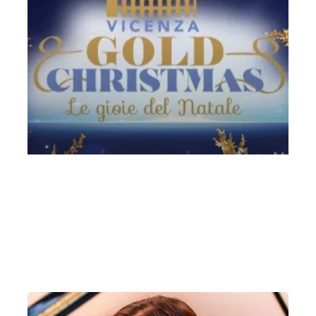
Concerto di Natale _ La Rondine Concerto di
Natale
Lunedì 20 Dicembre 2021
, Ore 16:30
Neuvy-sur-Barangeon
Centro diurno La Rondine