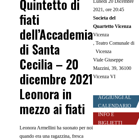
Quintetto di
Lunedì 20 Dicembre
2021, ore 20:45
fiati
Societa del
Quartetto Vicenza
dell’Accademia
Vicenza
di Santa
Teatro Comunale di
Vicenza
Cecilia – 20
Viale Giuseppe
Mazzini, 39, 36100
dicembre 2021
Vicenza VI
Leonora in
AGGIUNGI AL
mezzo ai fiati
CALENDARIO
INFO E
BIGLIETTI
Leonora Armellini ha suonato per noi
quando era una ragazzina, fresca