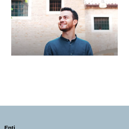
Giulio De Nardo
Domenica 5 Dicembre 2021
, Ore 17:00
Padova
Chiesa di Sant’Antonio Abate, Collegio Don Mazza
Enti