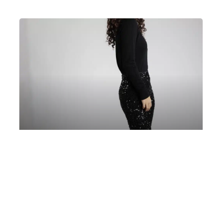
Chiara Kaufman, violoncello | Monica
Zhang, pianoforte
Venerdì 25 Ottobre 2024
, Ore 21:00
Milano
Auditorium “Piccolo Teatro Santa Maria” (Inverigo)