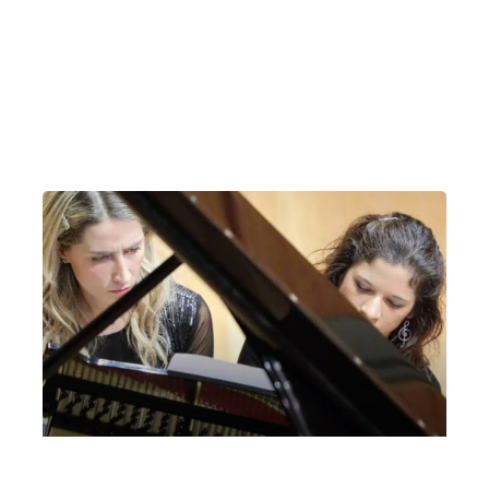
Patrizia Amane Di Lella, pianoforte |
Inverigo, Piccolo Teatro Santa Maria
Venerdì 16 Maggio 2025
, Ore 21:00
Milano
Auditorium “Piccolo Teatro Santa Maria” (Inverigo)
Eliana Grasso e Irene Veneziano, duo