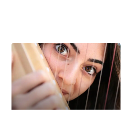
pianoforte
Venerdì 7 Marzo 2025
, Ore 21:00
Milano
Auditorium “Piccolo Teatro Santa Maria” (Inverigo)
Agatha Bocedi, arpa