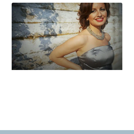
Ivanna Speranza, soprano | Enrica
Ciccarelli, pianoforte
Martedì 18 Giugno 2024
, Ore 21:00
Milano
Auditorium “Piccolo Teatro Santa Maria” (Inverigo)