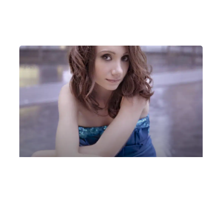
Venerdì 31 Gennaio 2025
, Ore 21:00
Milano
Auditorium “Piccolo Teatro Santa Maria” (Inverigo)
Elisa D’Auria, pianoforte
Venerdì 29 Novembre 2024
, Ore 21:00
Milano
Auditorium “Piccolo Teatro Santa Maria” (Inverigo)