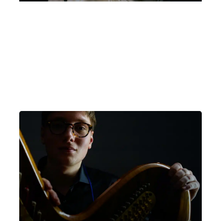
Luca Ciammarughi, pianoforte |
“Autour de Erik” | Cernobbio, Villa
Bernasconi
Lunedì 21 Luglio 2025
, Ore 21:00
Milano
Villa Bernasconi (Cernobbio)