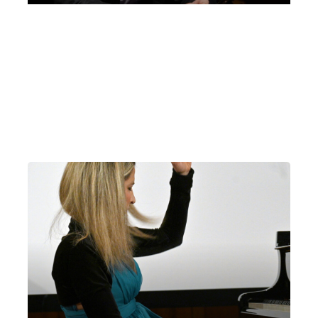
Davide Cava, pianoforte | “Da Clementi
a Mia Martini” | Villa Bernasconi |
Cernobbio | ore 21
Domenica 21 Giugno 2026
, Ore 21:00
Milano
Villa Bernasconi (Cernobbio)