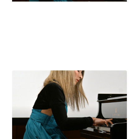
Concerto per gli Innamorati | Eliana
Grasso, pianoforte | Villa Bernasconi,
Cernobbio – ore 21,00
Sabato 14 Febbraio 2026
, Ore 21:00
Milano
Villa Bernasconi (Cernobbio)