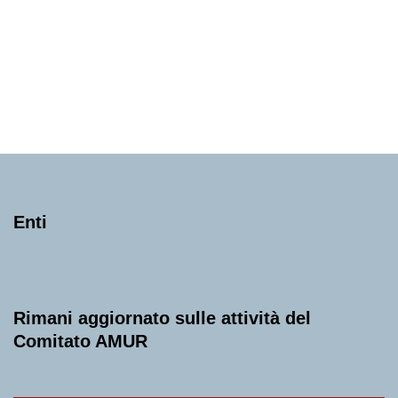
Internazionale Antonio Mormone |
Cernobbio, Villa Bernasconi
Lunedì 23 Giugno 2025
, Ore 21:00
Milano
Villa Bernasconi (Cernobbio)
Enti
Rimani aggiornato sulle attività del
Comitato AMUR