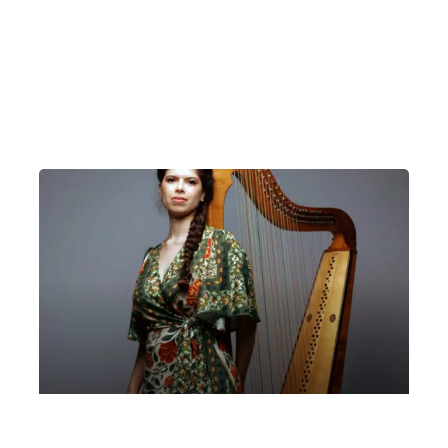
Monica Zhang, pianoforte | “Serata
Classica” | Cernobbio, Villa Bernasconi
Lunedì 25 Agosto 2025
, Ore 21:00
Milano
Villa Bernasconi (Cernobbio)
Priscila Gama, arpa doppia e voce |