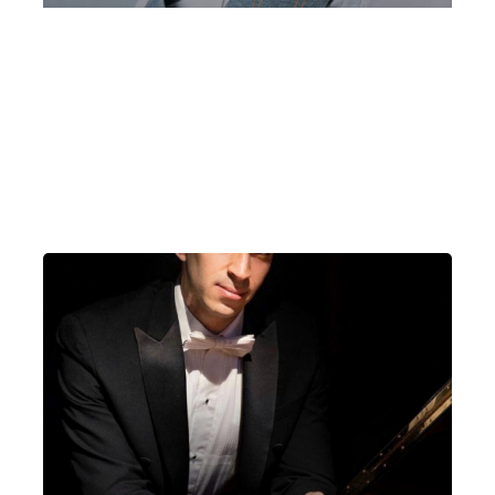
Davide Cava, pianoforte | “Da Clementi
a Mia Martini” | Villa Bernasconi
Cernobbio | ore 11.00
Domenica 21 Giugno 2026
, Ore 11:00
Milano
Villa Bernasconi (Cernobbio)