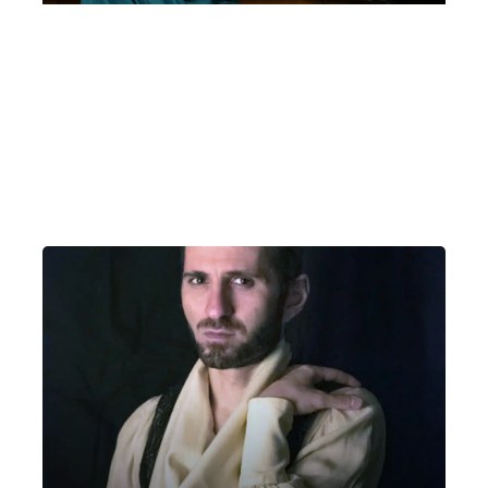
Concerto per gli Innamorati | Eliana
Grasso, pianoforte | Villa Bernasconi,
Cernobbio – ore 18,00
Sabato 14 Febbraio 2026
, Ore 18:00
Milano
Villa Bernasconi (Cernobbio)