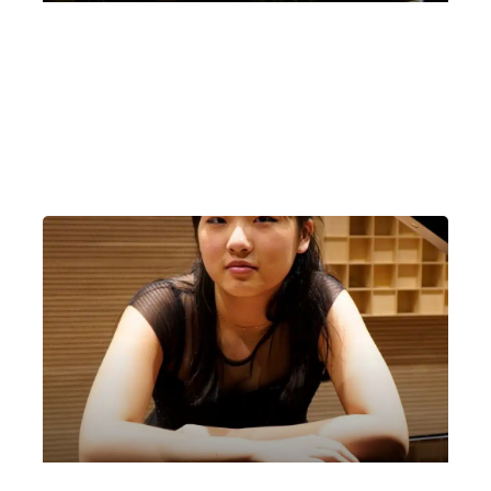
Emanuele Raviol, arpa | “La magia
dell’arpa” | Cernobbio, Villa Bernasconi
Lunedì 11 Agosto 2025
, Ore 21:00
Milano
Villa Bernasconi (Cernobbio)