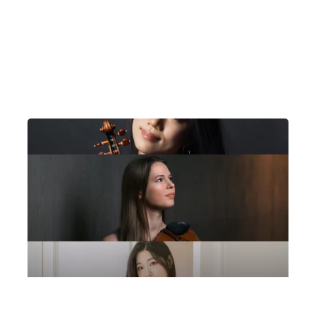
“Susanna un dì” | Cernobbio, Villa
Bernasconi
Lunedì 7 Luglio 2025
, Ore 21:00
Milano
Villa Bernasconi (Cernobbio)
Concerto di gala del Premio