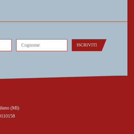
ISCRIVITI
ilano (MI)
0110158