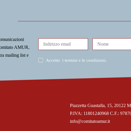
comunicazioni
l Comitato AMUR,
tra mailing list e
Accetto
i termini e le condizioni
.
Piazzetta Guastalla, 15, 20122 M
P.IVA: 11801240968 C.F.: 9787
info@comitatoamur.it