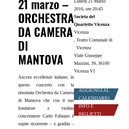
21 marzo –
Lunedì 21 Marzo
2016, ore 20:45
ORCHESTRA
Societa del
Quartetto Vicenza
DA CAMERA
Vicenza
DI
Teatro Comunale di
Vicenza
MANTOVA
Viale Giuseppe
Mazzini, 39, 36100
Vicenza VI
Ancora eccellenze italiane, in
questo concerto con la
AGGIUNGI AL
rinomata Orchestra da Camera
CALENDARIO
di Mantova che con il suo
INFO E
fondatore e violino
BIGLIETTI
concertatore Carlo Fabiano è
ospite ricorrente – e gradita –