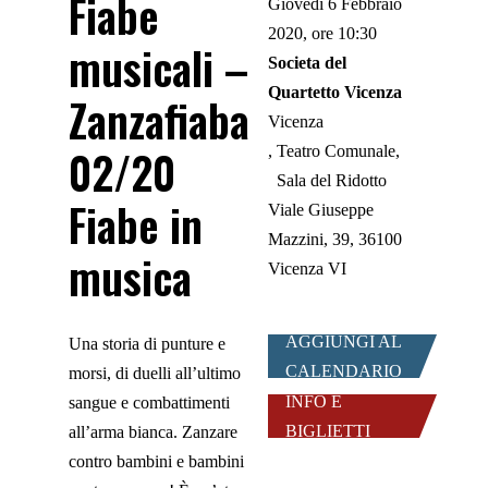
Fiabe
Giovedì 6 Febbraio
2020, ore 10:30
musicali –
Societa del
Quartetto Vicenza
Zanzafiaba
Vicenza
02/20
Teatro Comunale,
Sala del Ridotto
Fiabe in
Viale Giuseppe
Mazzini, 39, 36100
musica
Vicenza VI
AGGIUNGI AL
Una storia di punture e
CALENDARIO
morsi, di duelli all’ultimo
INFO E
sangue e combattimenti
BIGLIETTI
all’arma bianca. Zanzare
contro bambini e bambini