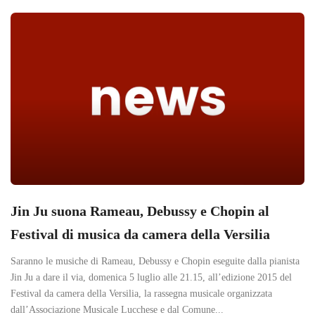
Jin Ju suona Rameau, Debussy e Chopin al
Festival di musica da camera della Versilia
Saranno le musiche di Rameau, Debussy e Chopin eseguite dalla pianista
Jin Ju a dare il via, domenica 5 luglio alle 21.15, all’edizione 2015 del
Festival da camera della Versilia, la rassegna musicale organizzata
dall’Associazione Musicale Lucchese e dal Comune...