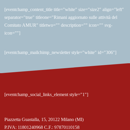
[eventchamp_content_title title="white" size="size2" align="left"
separator="true" titleone="Rimani aggiornato sulle attività del
Comitato AMUR" titletwo="" description="" icon="" svg-
icon=""]
[eventchamp_mailchimp_newsletter style="white" id="306"]
[eventchamp_social_links_element style="1"]
Piazzetta Guastalla, 15, 20122 Milano (MI)
P.IVA: 11801240968 C.F.: 97870110158