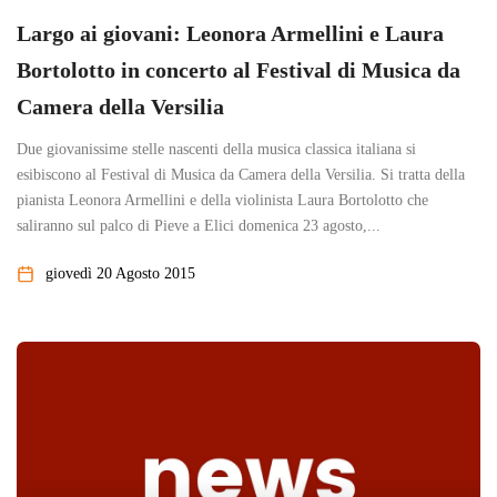
Largo ai giovani: Leonora Armellini e Laura
Bortolotto in concerto al Festival di Musica da
Camera della Versilia
Due giovanissime stelle nascenti della musica classica italiana si
esibiscono al Festival di Musica da Camera della Versilia. Si tratta della
pianista Leonora Armellini e della violinista Laura Bortolotto che
saliranno sul palco di Pieve a Elici domenica 23 agosto,...
giovedì 20 Agosto 2015