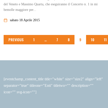
del Veneto e Massimo Quarta, che eseguiranno il Concerto n. 1 in mi
bemolle maggiore per...
sabato 18 Aprile 2015
PREVIOUS
1
…
7
8
9
10
11
[eventchamp_content_title title="white" size="size2" align="left"
separator="true" titleone="Enti" titletwo="" description=""
icon="" svg-icon=""]