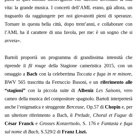
vita: la grande musica. I concerti dell’AML erano, già allora, un
traguardo da raggiungere per noi giovanotti pieni di speranze.
Tornare in questa bella città, dopo trent’anni, e collaborare con
l’AML ha il carattere di una favola, per me: è un sogno che si
avvera».
Bartoli proporrà
un programma di grandissima intensità che
riprende il
fil rouge
della Stagione cameristica 2015, con un
omaggio a
Bach
con
la celeberrima
Toccata e fuga in re minore
,
BWV 565 trascritta da Ferruccio Busoni, e un
riferimento alle
“stagioni”
con la piccola suite di
Albeniz
Les Saisons
, vero
cameo della musica del compositore spagnolo. Bartoli interpreterà
anche l’enigmatica e struggente
Berceuse
, Op.57 di
Chopin
e, per
un ulteriore riferimento a Bach, il
Prelude, Choral et Fugue
di
César Franck
e
Grosses Konzertsolo
, S. 176 e
Fantasia e fuga
sul nome di Bach
, S.529/2 di
Franz Liszt.