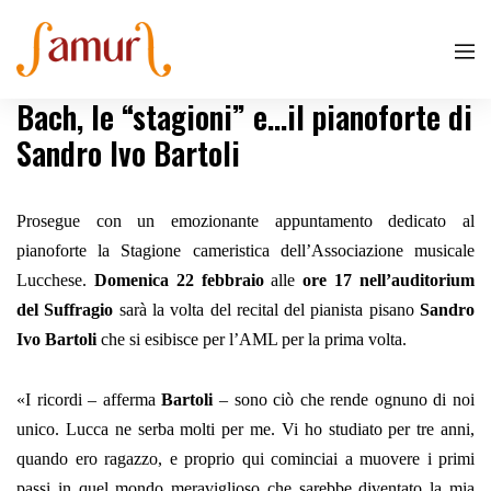
Bach, le “stagioni” e…il pianoforte di
Sandro Ivo Bartoli
Prosegue con un emozionante appuntamento dedicato al
pianoforte la Stagione cameristica dell’Associazione musicale
Lucchese.
Domenica 22 febbraio
alle
ore 17 nell’auditorium
del Suffragio
sarà la volta del recital del pianista pisano
Sandro
Ivo Bartoli
che si esibisce per l’AML per la prima volta.
«I ricordi – afferma
Bartoli
– sono ciò che rende ognuno di noi
unico. Lucca ne serba molti per me. Vi ho studiato per tre anni,
quando ero ragazzo, e proprio qui cominciai a muovere i primi
passi in quel mondo meraviglioso che sarebbe diventato la mia