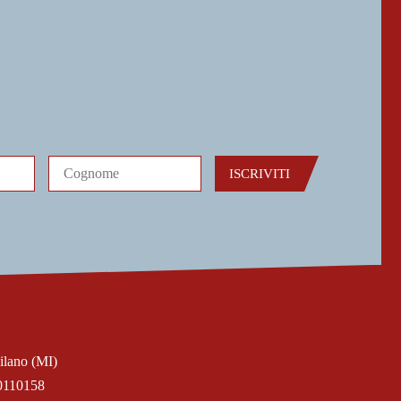
ISCRIVITI
ilano (MI)
0110158