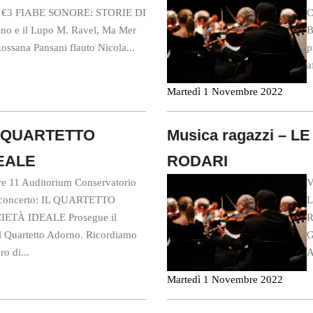
i – €3 FIABE SONORE: STORIE DI
C
ino e il Lupo M. Ravel, Ma Mer
B
ana Pansani flauto Nicola...
p
a
Martedì 1 Novembre 2022
 IL QUARTETTO
Musica ragazzi – 
DEALE
RODARI
re 11 Auditorium Conservatorio
V
el concerto: IL QUARTETTO
L
ETÀ IDEALE Prosegue il
R
l Quartetto Adorno. Ricordiamo
G
o di...
A
Martedì 1 Novembre 2022