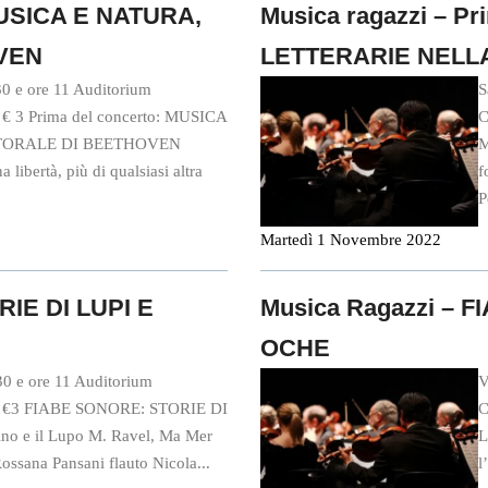
 MUSICA E NATURA,
Musica ragazzi – Pr
VEN
LETTERARIE NELL
0 e ore 11 Auditorium
S
– € 3 Prima del concerto: MUSICA
C
STORALE DI BEETHOVEN
M
libertà, più di qualsiasi altra
f
P
Martedì 1 Novembre 2022
RIE DI LUPI E
Musica Ragazzi – 
OCHE
30 e ore 11 Auditorium
V
i – €3 FIABE SONORE: STORIE DI
C
ino e il Lupo M. Ravel, Ma Mer
L
ana Pansani flauto Nicola...
l