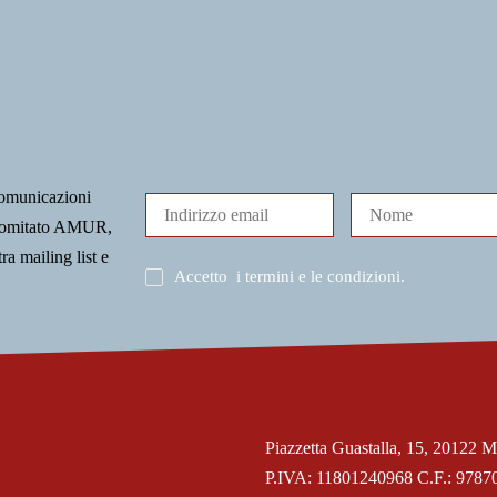
comunicazioni
l Comitato AMUR,
tra mailing list e
Accetto
i termini e le condizioni
.
Piazzetta Guastalla, 15, 20122 M
P.IVA: 11801240968 C.F.: 9787