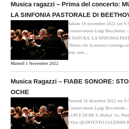
Musica ragazzi – Prima del concerto:
LA SINFONIA PASTORALE DI BEETHO
Sabato 19 novembre 2022 ore 9:3
Conservatorio Luigi Boccherini 
E NATURA, LA SINFONIA PA
“Penso che la musica contenga una 
arte, non...
Martedì 1 Novembre 2022
Musica Ragazzi – FIABE SONORE: STO
OCHE
Venerdì 16 dicembre 2022 ore 9:
Conservatorio Luigi Boccherin
LUPI E OCHE S. Prokof ’ev, Pier
l’Oye QUINTETTO LUCENSIS Ross