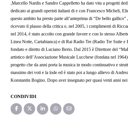
,Marcello Nardis e Sandro Cappelletto ha dato vita a progetti dedi
dedicato ai grandi operisti italiani di e con Francesco Micheli, El
questo ambito ha presto parte all’anteprima di “De bello gallico” 
ricevuto il plauso della critica e, nel 2005, i complimenti di Ri
nel 2014, è stato accolto con grande favore e con lo stesso Alber
Linea Notte, Cartabianca) e di Rai Radio Tre (Radio Tre Suite e I
fondato e diretto di Luciano Berio. Dal 2015 è Direttore del “MaD
artistico dell’Associazione Musicale Lucchese (fondata nel 1964) 
progetto che da anni porta la musica in modo continuativo e strutt
massimo dei voti e la lode ed è stato poi a lungo allievo di And
Konstantin Bogino. Dopo aver insegnato per quasi venti anni nei 
CONDIVIDI