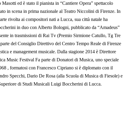
Masotti ed è stato il pianista in “Cantiere Opera” spettacolo
ato in scena in prima nazionale al Teatro Niccolini di Firenze. In
te rivolta ai compositori nati a Lucca, sua città natale ha
i Boccherini in duo con Alberto Bologni, pubblicato da “Amadeus”
esente in trasmissioni di Rai Tv (Premio Sirmione Catullo, Tg Tre
o parte del Consiglio Direttivo del Centro Tempo Reale di Firenze
tistica e management musicale. Dalla stagione 2014 è Direttore
sica Music Festival Fa parte di Donatori di Musica, uno speciale
 1968 , formatosi con Francesco Cipriano si è diplomato con il
andro Specchi, Dario De Rosa (alla Scuola di Musica di Fiesole) e
Superiore di Studi Musicali Luigi Boccherini di Lucca.