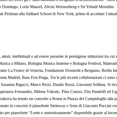
ido Domingo, Lorin Maazel, Alexis Weissenberg e Sir Yehudi Menuhin.
k Perlman alla Juilliard School di New York, prima di accettare l’attuale 
 attori, intellettuali e ad essere presente in prestigiose istituzioni tra c
ica a Milano, Bologna Musica Insieme e Bologna Festival, Materadio – 
atro La Fenice di Venezia, Fondazione Donizetti a Bergamo, Berlin Inter
ma Madrid, Bass Fest Praga. Tra le più recenti collaborazioni ci sono
i, Susanna Rigacci, Marco Rizzi, Danilo Rossi, Giovanni Sollima. Si r
speranza Fernandez, Milena Vukotic. Pino Caruso, Elio Pandolfi ed Ugo 
sakova ha tenuto un concerto a Roma in Piazza del Campidoglio alla pr
suonato in concerto il pianoforte Steinway e Sons di Giacomo Puccini 
ito per pianoforte “Lento e armoniosamente” disponibile grazie al lav