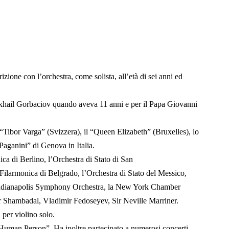
izione con l’orchestra, come solista, all’età di sei anni ed
 Mikhail Gorbaciov quando aveva 11 anni e per il Papa Giovanni
 “Tibor Varga” (Svizzera), il “Queen Elizabeth” (Bruxelles), lo
aganini” di Genova in Italia.
ica di Berlino, l’Orchestra di Stato di San
 Filarmonica di Belgrado, l’Orchestra di Stato del Messico,
l’Indianapolis Symphony Orchestra, la New York Chamber
r Shambadal, Vladimir Fedoseyev, Sir Neville Marriner.
 per violino solo.
t Human Person”. Ha inoltre partecipato a numerosi concerti