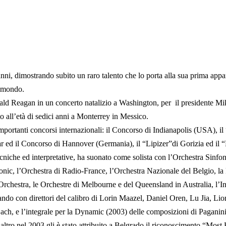
 anni, dimostrando subito un raro talento che lo porta alla sua prima appar
l mondo.
 Ronald Reagan in un concerto natalizio a Washington, per il presidente
to all’età di sedici anni a Monterrey in Messico.
mportanti concorsi internazionali: il Concorso di Indianapolis (USA), il
d il Concorso di Hannover (Germania), il “Lipizer”di Gorizia ed il “P
ecniche ed interpretative, ha suonato come solista con l’Orchestra Sinfon
onic, l’Orchestra di Radio-France, l’Orchestra Nazionale del Belgio, la
 Orchestra, le Orchestre di Melbourne e del Queensland in Australia, 
o con direttori del calibro di Lorin Maazel, Daniel Oren, Lu Jia, Lio
S.Bach, e l’integrale per la Dynamic (2003) delle composizioni di Paganini
altro nel 2003 gli è stato attribuito a Belgrado il riconoscimento “Mos