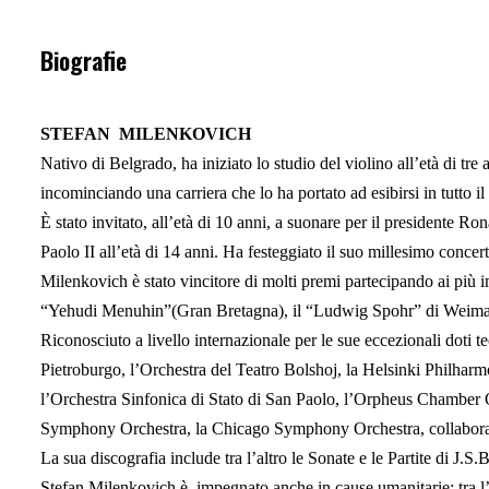
Biografie
STEFAN MILENKOVICH
Nativo di Belgrado, ha iniziato lo studio del violino all’età di tre
incominciando una carriera che lo ha portato ad esibirsi in tutto i
È stato invitato, all’età di 10 anni, a suonare per il presidente
Paolo II all’età di 14 anni. Ha festeggiato il suo millesimo concer
Milenkovich è stato vincitore di molti premi partecipando ai più i
“Yehudi Menuhin”(Gran Bretagna), il “Ludwig Spohr” di Weimar e
Riconosciuto a livello internazionale per le sue eccezionali doti t
Pietroburgo, l’Orchestra del Teatro Bolshoj, la Helsinki Philharm
l’Orchestra Sinfonica di Stato di San Paolo, l’Orpheus Chamber
Symphony Orchestra, la Chicago Symphony Orchestra, collaborand
La sua discografia include tra l’altro le Sonate e le Partite di J.
Stefan Milenkovich è impegnato anche in cause umanitarie: tra l’