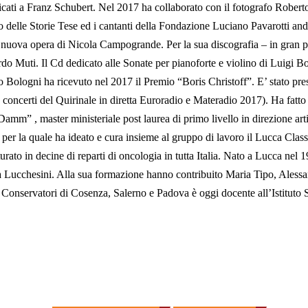
cati a Franz Schubert. Nel 2017 ha collaborato con il fotografo Roberto 
io delle Storie Tese ed i cantanti della Fondazione Luciano Pavarotti and
,nuova opera di Nicola Campogrande. Per la sua discografia – in gran par
ccardo Muti. Il Cd dedicato alle Sonate per pianoforte e violino di Luig
to Bologni ha ricevuto nel 2017 il Premio “Boris Christoff”. E’ stato pr
 concerti del Quirinale in diretta Euroradio e Materadio 2017). Ha fatt
amm” , master ministeriale post laurea di primo livello in direzione ar
per la quale ha ideato e cura insieme al gruppo di lavoro il Lucca Clas
urato in decine di reparti di oncologia in tutta Italia. Nato a Lucca nel
rea Lucchesini. Alla sua formazione hanno contribuito Maria Tipo, Aless
Conservatori di Cosenza, Salerno e Padova è oggi docente all’Istituto 