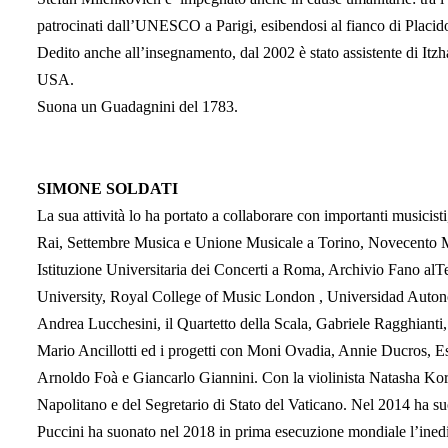
patrocinati dall’UNESCO a Parigi, esibendosi al fianco di Plac
Dedito anche all’insegnamento, dal 2002 è stato assistente di Itzha
USA.
Suona un Guadagnini del 1783.
SIMONE SOLDATI
La sua attività lo ha portato a collaborare con importanti musicisti,
Rai, Settembre Musica e Unione Musicale a Torino, Novecento Mus
Istituzione Universitaria dei Concerti a Roma, Archivio Fano alTe
University, Royal College of Music London , Universidad Autono
Andrea Lucchesini, il Quartetto della Scala, Gabriele Ragghiant
Mario Ancillotti ed i progetti con Moni Ovadia, Annie Ducros, E
Arnoldo Foà e Giancarlo Giannini. Con la violinista Natasha Kor
Napolitano e del Segretario di Stato del Vaticano. Nel 2014 ha 
Puccini ha suonato nel 2018 in prima esecuzione mondiale l’ined