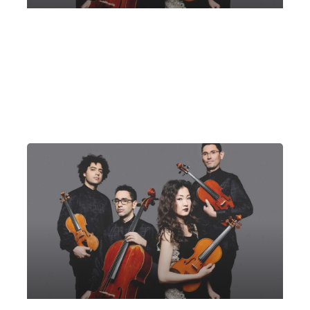
Quartetto Henao – Palazzo Lantieri, Gorizia |
Musica con Vista 2022
Domenica 26 Giugno 2022
, Ore 20:30
Gorizia
Palazzo Lantieri