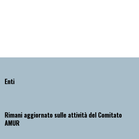
Quartetto Henao – Palazzo Lantieri, Gorizia |
Musica con Vista 2022
Domenica 26 Giugno 2022
, Ore 20:30
Gorizia
Palazzo Lantieri
Enti
Rimani aggiornato sulle attività del Comitato
AMUR