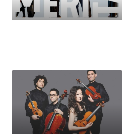
PuraCorda | Società dei Concerti di Trieste
Venerdì 6 Giugno 2025
, Ore 20:45
Gorizia
Palazzo Lantieri