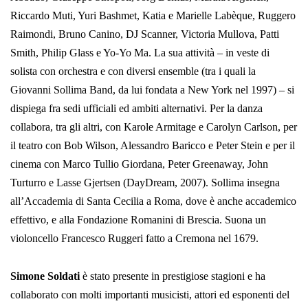
Riccardo Muti, Yuri Bashmet, Katia e Marielle Labèque, Ruggero
Raimondi, Bruno Canino, DJ Scanner, Victoria Mullova, Patti
Smith, Philip Glass e Yo-Yo Ma.
La sua attività – in veste di
solista con orchestra e con diversi ensemble (tra i quali la
Giovanni Sollima Band, da lui fondata a New York nel 1997) – si
dispiega fra sedi ufficiali ed ambiti alternativi. Per la danza
collabora, tra gli altri, con Karole Armitage e Carolyn Carlson, per
il teatro con Bob Wilson, Alessandro Baricco e Peter Stein e per il
cinema con Marco Tullio Giordana, Peter Greenaway, John
Turturro e Lasse Gjertsen (DayDream, 2007).
Sollima insegna
all’Accademia di Santa Cecilia a Roma, dove è anche accademico
effettivo, e alla Fondazione Romanini di Brescia. Suona un
violoncello Francesco Ruggeri fatto a Cremona nel 1679.
Simone Soldati
è stato presente in prestigiose stagioni e ha
collaborato con molti importanti musicisti, attori ed esponenti del