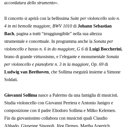
accordatura dello strumento
».
Il concerto si aprirà con la bellissima
Suite per violoncello solo n.
4 in mi bemolle maggiore, BWV 1010
di
Johann Sebastian
Bach
, pagina a tratti “irraggiungibile” nella sua altezza
strumentale e concettuale. In programma anche la
Sonata per
violoncello e basso n. 6 in do maggiore, G 6
di
Luigi Boccherini
,
brano di grande virtuosismo, e l’elegante e monumentale
Sonata
per violoncello e pianoforte n. 3 in la maggiore, Op. 69
di
Ludwig van Beethoven
, che Sollima eseguirà insieme a Simone
Soldati.
Giovanni Sollima
nasce a Palermo da una famiglia di musicisti.
Studia violoncello con Giovanni Perriera e Antonio Janigro e
composizione con il padre Eliodoro Sollima e Milko Kelemen.
Fin da giovanissimo collabora con musicisti quali Claudio
Abbado, Giuseppe Sinopoli, Jörg Demus, Martha Argerich,