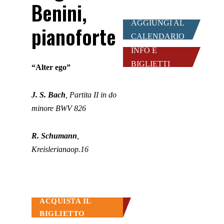
Benini,
AGGIUNGI AL
pianoforte
CALENDARIO
INFO E
BIGLIETTI
“Alter ego”
J. S. Bach
, Partita II in do
minore BWV 826
R. Schumann
,
Kreislerianaop.16
ACQUISTA IL
BIGLIETTO