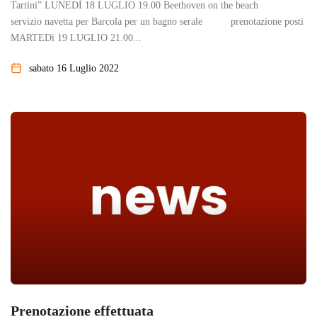
Tartini” LUNEDÌ 18 LUGLIO 19.00 Beethoven on the beach
servizio navetta per Barcola per un bagno serale prenotazione posti
MARTEDì 19 LUGLIO 21.00...
sabato 16 Luglio 2022
Prenotazione effettuata