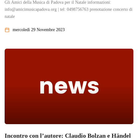
Gli Amici della Musica di Padova per il Natale informazioni:
info@amicimusicapadova.org | tel: 0498756763 prenotazione concerto di
natale
mercoledì 29 Novembre 2023
Incontro con l’autore: Claudio Bolzan e Händel