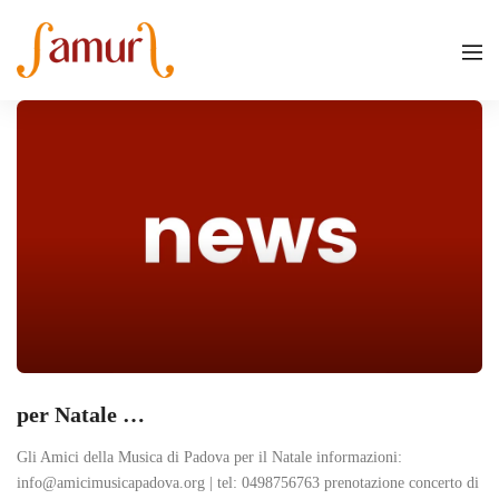
per Natale …
Gli Amici della Musica di Padova per il Natale informazioni:
info@amicimusicapadova.org | tel: 0498756763 prenotazione concerto di