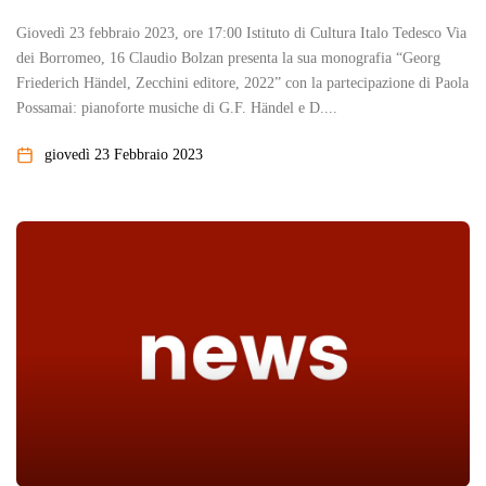
Giovedì 23 febbraio 2023, ore 17:00 Istituto di Cultura Italo Tedesco Via
dei Borromeo, 16 Claudio Bolzan presenta la sua monografia “Georg
Friederich Händel, Zecchini editore, 2022” con la partecipazione di Paola
Possamai: pianoforte musiche di G.F. Händel e D....
giovedì 23 Febbraio 2023