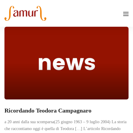
Ricordando Teodora Campagnaro
a 20 anni dalla sua scomparsa(25 giugno 1963 – 9 luglio 2004) La storia
che raccontiamo oggi è quella di Teodora […] L’articolo Ricordando