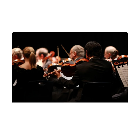
Teatro Comunale di Vicenza, sala del ridotto
Vicenza
Basilica dei Santi Felice e Fortunato
Vicenza