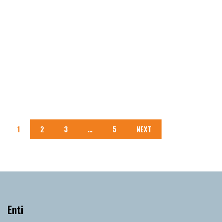
Vicenza
Foresteria di Villa Valmarana ai Nani
Vicenza
1
2
3
…
5
NEXT
Enti