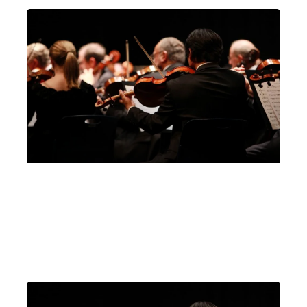
Atrio ingresso principale Ospedale San
Bortolo di Vicenza
Vicenza