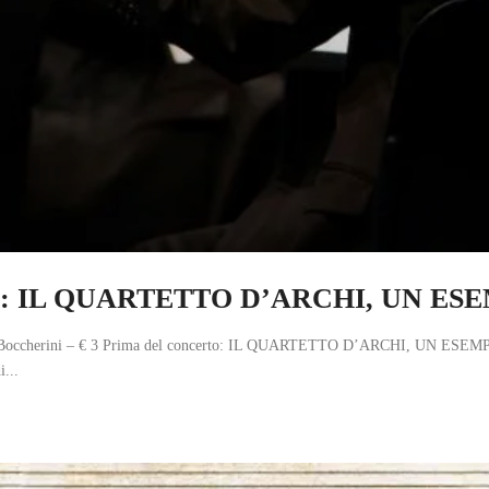
certo: IL QUARTETTO D’ARCHI, UN 
igi Boccherini – € 3 Prima del concerto: IL QUARTETTO D’ARCHI, UN ESEM
...