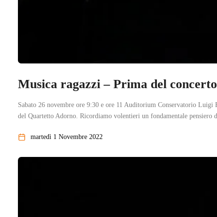
Musica ragazzi – Prima del con
Sabato 26 novembre ore 9:30 e ore 11 Auditorium Conservatorio Lu
del Quartetto Adorno. Ricordiamo volentieri un fondamentale pensiero di
martedì 1 Novembre 2022