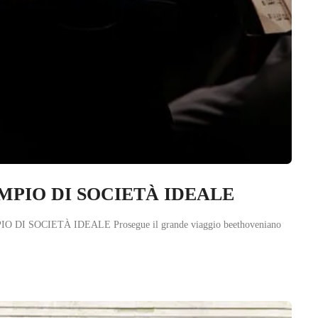
ESEMPIO DI SOCIETÀ IDEALE
PIO DI SOCIETÀ IDEALE Prosegue il grande viaggio beethoveniano