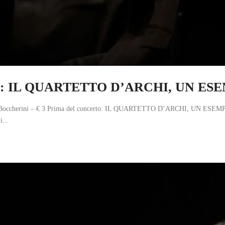
certo: IL QUARTETTO D’ARCHI, UN 
igi Boccherini – € 3 Prima del concerto: IL QUARTETTO D’ARCHI, UN ESEM
...