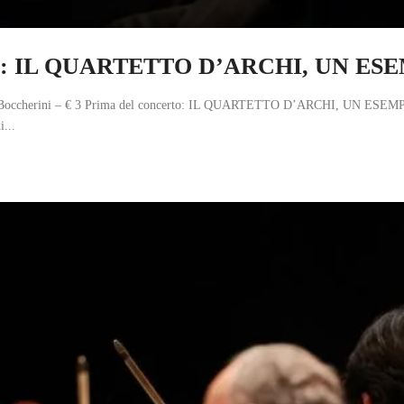
certo: IL QUARTETTO D’ARCHI, UN 
igi Boccherini – € 3 Prima del concerto: IL QUARTETTO D’ARCHI, UN ESEM
...