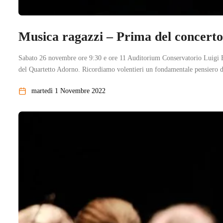
Musica ragazzi – Prima del con
Sabato 26 novembre ore 9:30 e ore 11 Auditorium Conservatorio Lu
del Quartetto Adorno. Ricordiamo volentieri un fondamentale pensiero di
martedì 1 Novembre 2022