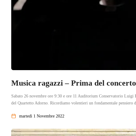
Musica ragazzi – Prima del con
Sabato 26 novembre ore 9:30 e ore 11 Auditorium Conservatorio Lu
del Quartetto Adorno. Ricordiamo volentieri un fondamentale pensiero di
martedì 1 Novembre 2022