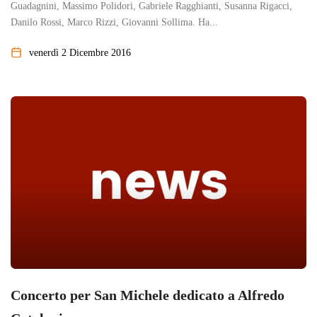
Guadagnini, Massimo Polidori, Gabriele Ragghianti, Susanna Rigacci,
Danilo Rossi, Marco Rizzi, Giovanni Sollima. Ha...
venerdì 2 Dicembre 2016
Concerto per San Michele dedicato a Alfredo