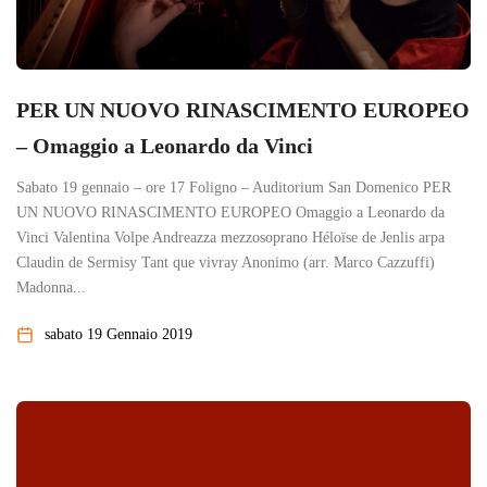
PER UN NUOVO RINASCIMENTO EUROPEO
– Omaggio a Leonardo da Vinci
Sabato 19 gennaio – ore 17 Foligno – Auditorium San Domenico PER
UN NUOVO RINASCIMENTO EUROPEO Omaggio a Leonardo da
Vinci Valentina Volpe Andreazza mezzosoprano Héloïse de Jenlis arpa
Claudin de Sermisy Tant que vivray Anonimo (arr. Marco Cazzuffi)
Madonna...
sabato 19 Gennaio 2019