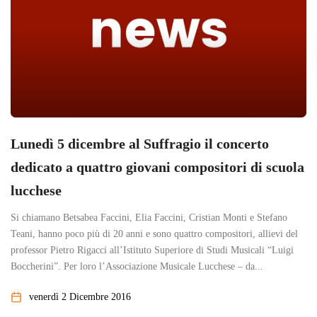
Lunedì 5 dicembre al Suffragio il concerto
dedicato a quattro giovani compositori di scuola
lucchese
Si chiamano Betsabea Faccini, Elia Faccini, Cristian Monti e Stefano
Teani, hanno poco più di 20 anni e sono quattro compositori, allievi del
professor Pietro Rigacci all’Istituto Superiore di Studi Musicali “Luigi
Boccherini”. Per loro l’Associazione Musicale Lucchese – da...
venerdì 2 Dicembre 2016