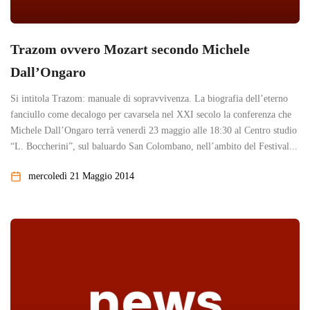
Trazom ovvero Mozart secondo Michele
Dall’Ongaro
Si intitola Trazom: manuale di sopravvivenza. La biografia dell’eterno
fanciullo come decalogo per cavarsela nel XXI secolo la conferenza che
Michele Dall’Ongaro terrà venerdì 23 maggio alle 18:30 al Centro studio
“L. Boccherini”, sul baluardo San Colombano, nell’ambito del Festival...
mercoledì 21 Maggio 2014